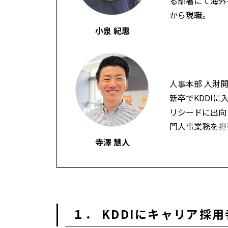
る部署にて海外
から現職。
小泉 紀惠
人事本部 人財
新卒でKDDI
リシードに出向し
門人事業務を担
寺澤 慧人
１． KDDIにキャリア採