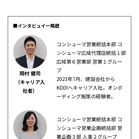
■インタビュイー略歴
コンシューマ営業統括本部 コ
ンシューマ広域代理店統括１部
広域第６営業部 営業１グルー
プ
岡村 健司
2023年7月、建設会社から
（キャリア入
KDDIへキャリア入社。オンボ
社者）
ーディング施策の経験者。
コンシューマ営業統括本部 コ
ンシューマ営業企画統括部 営
業企画３部 人事２グループ