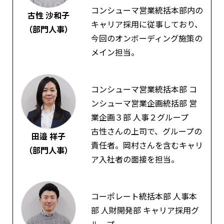
コンシューマ営業統括本部内の
古性 沙和子
キャリア採用に従事しており、
（部門人事）
今回のオンボーディング施策の
メイン担当。
コンシューマ営業統括本部 コ
ンシューマ営業企画統括部 営
業企画３部 人事２グループ
古性さんの上司で、グループの
田邉 祥子
責任者。岡村さんを含むキャリ
（部門人事）
ア入社者の面接を担当。
コーポレート統括本部 人事本
部 人財開発部 キャリア採用グ
ループ