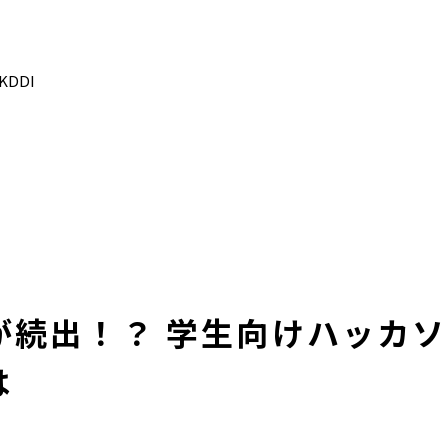
DDI
が続出！？ 学生向けハッカ
は