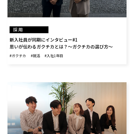
採用
新入社員が同期にインタビュー#1
思いが伝わるガクチカとは？～ガクチカの選び方～
#ガクチカ
#就活
#入社1年目