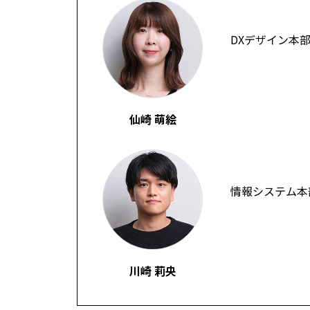
DXデザイン本
仙崎 萌絵
情報システム本部
川崎 莉央