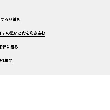
得する品質を
さまの思いと命を吹き込む
細部に宿る
た1年間