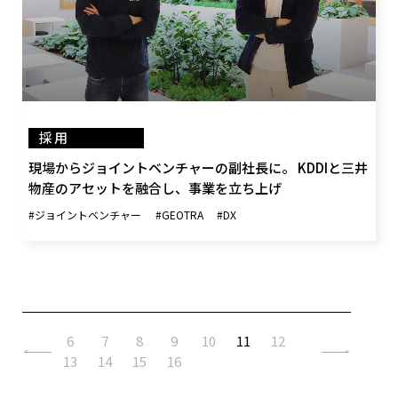
採用
現場からジョイントベンチャーの副社長に。 KDDIと三井
物産のアセットを融合し、事業を立ち上げ
#ジョイントベンチャー
#GEOTRA
#DX
6
7
8
9
10
11
12
13
14
15
16