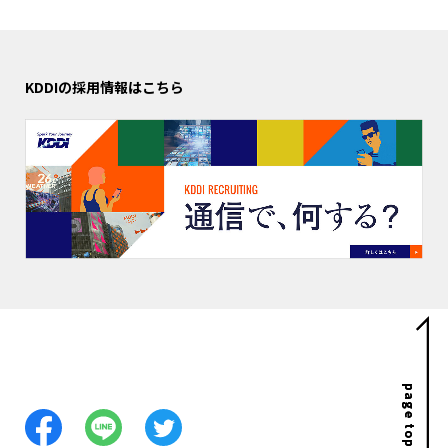
KDDIの採用情報はこちら
page top
page top