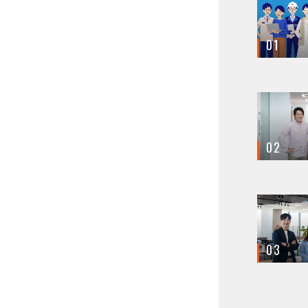
01
02
03