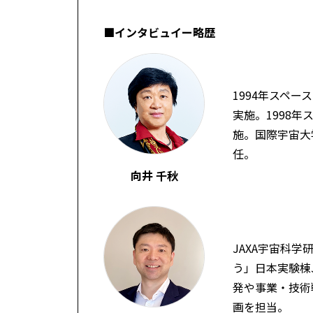
■インタビュイー略歴
1994年スペ
実施。1998
施。国際宇宙大
任。
向井 千秋
JAXA宇宙科
う」日本実験棟
発や事業・技術
画を担当。